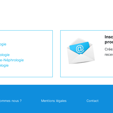
Ins
proc
ogie
Crée
recev
logie
ie-Néphrologie
ologie
sommes nous ?
Mentions légales
Contact