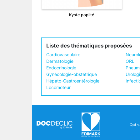
Kyste poplité
Liste des thématiques proposées
Cardiovasculaire
Neurol
Dermatologie
ORL
Endocrinologie
Pneumo
Gynécologie-obstétrique
Urolog
Hépato-Gastroentérologie
Infecti
Locomoteur
Qui 