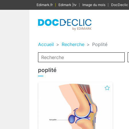
Edimark.fr
Edimark |tv
Image du mois
DocDeclic
Accueil
Recherche
Poplité
poplité