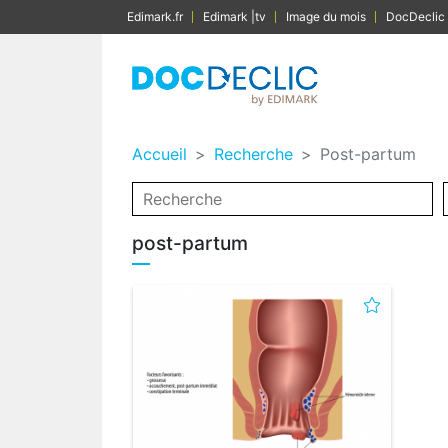
Edimark.fr
Edimark |tv
Image du mois
DocDeclic
Accueil
Recherche
Post-partum
post-partum