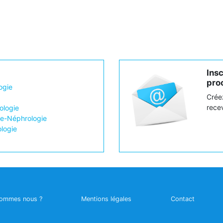
Ins
proc
ogie
Crée
recev
logie
ie-Néphrologie
ologie
sommes nous ?
Mentions légales
Contact