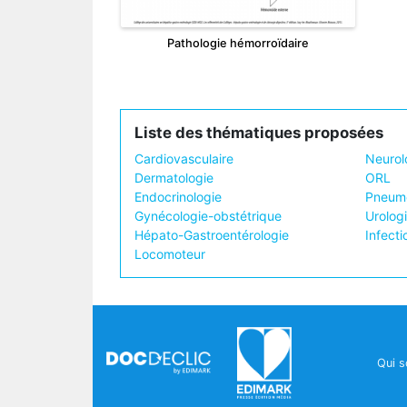
Pathologie hémorroïdaire
Liste des thématiques proposées
Cardiovasculaire
Neurol
Dermatologie
ORL
Endocrinologie
Pneumo
Gynécologie-obstétrique
Urolog
Hépato-Gastroentérologie
Infecti
Locomoteur
Qui 