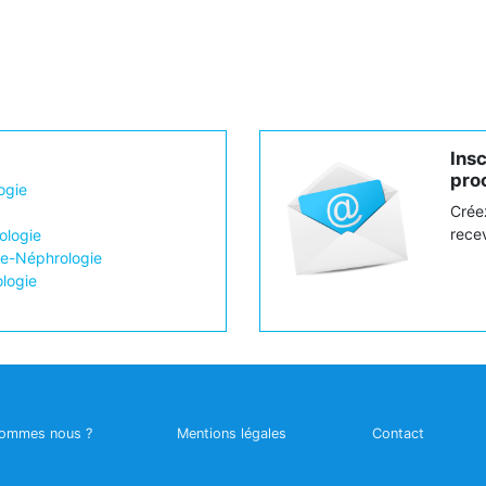
Ins
proc
ogie
Crée
recev
logie
ie-Néphrologie
ologie
sommes nous ?
Mentions légales
Contact