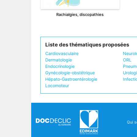
Rachialgies, discopathies
Liste des thématiques proposées
Cardiovasculaire
Neurol
Dermatologie
ORL
Endocrinologie
Pneumo
Gynécologie-obstétrique
Urolog
Hépato-Gastroentérologie
Infecti
Locomoteur
Qui 