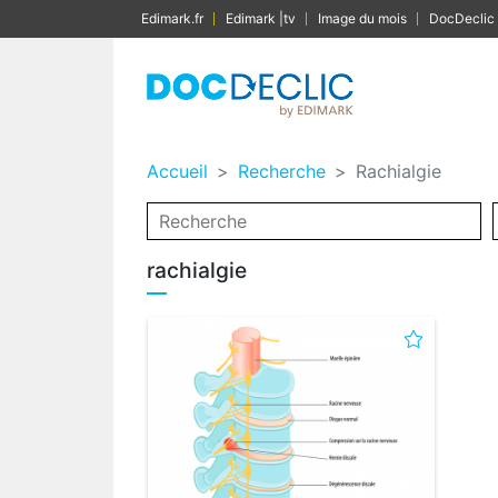
Edimark.fr
Edimark |tv
Image du mois
DocDeclic
Accueil
Recherche
Rachialgie
rachialgie